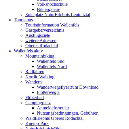
Volkshochschule
Bildergalerie
Spielplatz NaturErlebnis Leutnitztal
Tourismus
Touristinformation Wallenfels
Gastgeberverzeichnis
Ausflugsziele
weitere Adressen
Oberes Rodachtal
Wallenfels aktiv
Mountainbiking
Wallenfels-Süd
Wallenfels-Nord
Radfahren
Nordic Walking
Wandern
Wanderwegeflyer zum Download
Flößerwegla
Flößerbad
Campingplatz
Anmeldeformular
Nutzungsbedingungen, Gebühren
WaldErlebnis Oberes Rodachtal
Kneipp-Park
NaturErlebnisWäldla