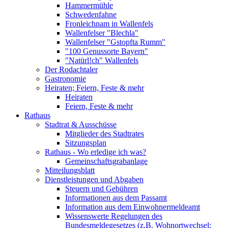
Hammermühle
Schwedenfahne
Fronleichnam in Wallenfels
Wallenfelser "Blechla"
Wallenfelser "Gstopfta Rumm"
"100 Genussorte Bayern"
"Natürl!ch" Wallenfels
Der Rodachtaler
Gastronomie
Heiraten; Feiern, Feste & mehr
Heiraten
Feiern, Feste & mehr
Rathaus
Stadtrat & Ausschüsse
Mitglieder des Stadtrates
Sitzungsplan
Rathaus - Wo erledige ich was?
Gemeinschaftsgrabanlage
Mitteilungsblatt
Dienstleistungen und Abgaben
Steuern und Gebühren
Informationen aus dem Passamt
Information aus dem Einwohnermeldeamt
Wissenswerte Regelungen des
Bundesmeldegesetzes (z.B. Wohnortwechsel;