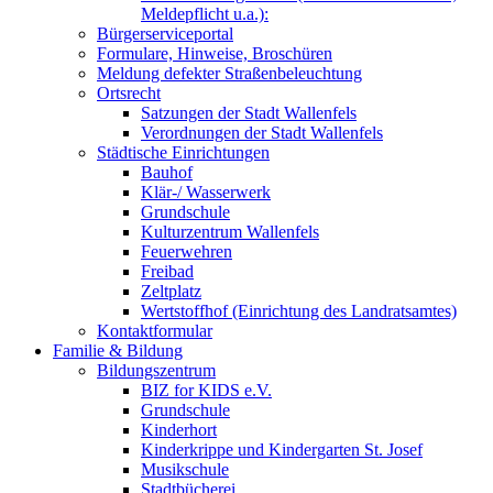
Meldepflicht u.a.):
Bürgerserviceportal
Formulare, Hinweise, Broschüren
Meldung defekter Straßenbeleuchtung
Ortsrecht
Satzungen der Stadt Wallenfels
Verordnungen der Stadt Wallenfels
Städtische Einrichtungen
Bauhof
Klär-/ Wasserwerk
Grundschule
Kulturzentrum Wallenfels
Feuerwehren
Freibad
Zeltplatz
Wertstoffhof (Einrichtung des Landratsamtes)
Kontaktformular
Familie & Bildung
Bildungszentrum
BIZ for KIDS e.V.
Grundschule
Kinderhort
Kinderkrippe und Kindergarten St. Josef
Musikschule
Stadtbücherei