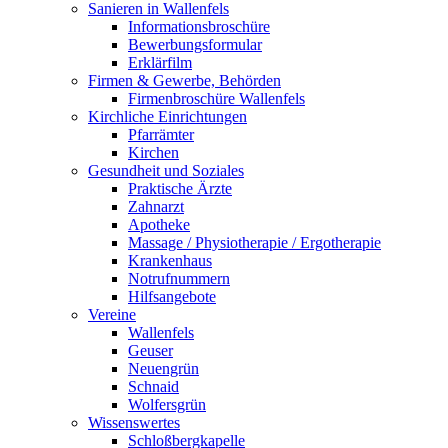
Sanieren in Wallenfels
Informationsbroschüre
Bewerbungsformular
Erklärfilm
Firmen & Gewerbe, Behörden
Firmenbroschüre Wallenfels
Kirchliche Einrichtungen
Pfarrämter
Kirchen
Gesundheit und Soziales
Praktische Ärzte
Zahnarzt
Apotheke
Massage / Physiotherapie / Ergotherapie
Krankenhaus
Notrufnummern
Hilfsangebote
Vereine
Wallenfels
Geuser
Neuengrün
Schnaid
Wolfersgrün
Wissenswertes
Schloßbergkapelle