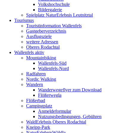
Volkshochschule
Bildergalerie
Spielplatz NaturErlebnis Leutnitztal
Tourismus
Touristinformation Wallenfels
Gastgeberverzeichnis
Ausflugsziele
weitere Adressen
Oberes Rodachtal
Wallenfels aktiv
Mountainbiking
Wallenfels-Süd
Wallenfels-Nord
Radfahren
Nordic Walking
Wandern
Wanderwegeflyer zum Download
Flößerwegla
Flößerbad
Campingplatz
Anmeldeformular
Nutzungsbedingungen, Gebühren
WaldErlebnis Oberes Rodachtal
Kneipp-Park
NaturErlebnisWäldla