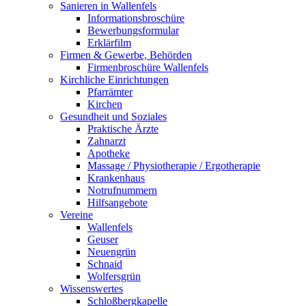
Sanieren in Wallenfels
Informationsbroschüre
Bewerbungsformular
Erklärfilm
Firmen & Gewerbe, Behörden
Firmenbroschüre Wallenfels
Kirchliche Einrichtungen
Pfarrämter
Kirchen
Gesundheit und Soziales
Praktische Ärzte
Zahnarzt
Apotheke
Massage / Physiotherapie / Ergotherapie
Krankenhaus
Notrufnummern
Hilfsangebote
Vereine
Wallenfels
Geuser
Neuengrün
Schnaid
Wolfersgrün
Wissenswertes
Schloßbergkapelle