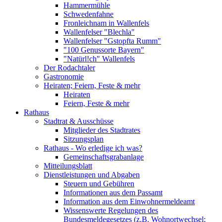
Hammermühle
Schwedenfahne
Fronleichnam in Wallenfels
Wallenfelser "Blechla"
Wallenfelser "Gstopfta Rumm"
"100 Genussorte Bayern"
"Natürl!ch" Wallenfels
Der Rodachtaler
Gastronomie
Heiraten; Feiern, Feste & mehr
Heiraten
Feiern, Feste & mehr
Rathaus
Stadtrat & Ausschüsse
Mitglieder des Stadtrates
Sitzungsplan
Rathaus - Wo erledige ich was?
Gemeinschaftsgrabanlage
Mitteilungsblatt
Dienstleistungen und Abgaben
Steuern und Gebühren
Informationen aus dem Passamt
Information aus dem Einwohnermeldeamt
Wissenswerte Regelungen des
Bundesmeldegesetzes (z.B. Wohnortwechsel;