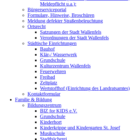
Meldepflicht u.a.):
Bürgerserviceportal
Formulare, Hinweise, Broschüren
Meldung defekter Straßenbeleuchtung
Ortsrecht
Satzungen der Stadt Wallenfels
Verordnungen der Stadt Wallenfels
Städtische Einrichtungen
Bauhof
Klär-/ Wasserwerk
Grundschule
Kulturzentrum Wallenfels
Feuerwehren
Freibad
Zeltplatz
Wertstoffhof (Einrichtung des Landratsamtes)
Kontaktformular
Familie & Bildung
Bildungszentrum
BIZ for KIDS e.V.
Grundschule
Kinderhort
Kinderkrippe und Kindergarten St. Josef
Musikschule
Stadtbücherei