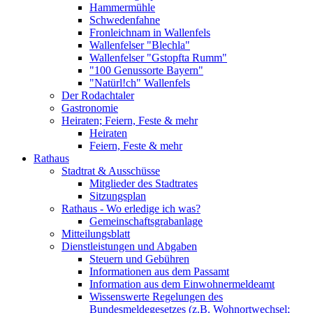
Hammermühle
Schwedenfahne
Fronleichnam in Wallenfels
Wallenfelser "Blechla"
Wallenfelser "Gstopfta Rumm"
"100 Genussorte Bayern"
"Natürl!ch" Wallenfels
Der Rodachtaler
Gastronomie
Heiraten; Feiern, Feste & mehr
Heiraten
Feiern, Feste & mehr
Rathaus
Stadtrat & Ausschüsse
Mitglieder des Stadtrates
Sitzungsplan
Rathaus - Wo erledige ich was?
Gemeinschaftsgrabanlage
Mitteilungsblatt
Dienstleistungen und Abgaben
Steuern und Gebühren
Informationen aus dem Passamt
Information aus dem Einwohnermeldeamt
Wissenswerte Regelungen des
Bundesmeldegesetzes (z.B. Wohnortwechsel;