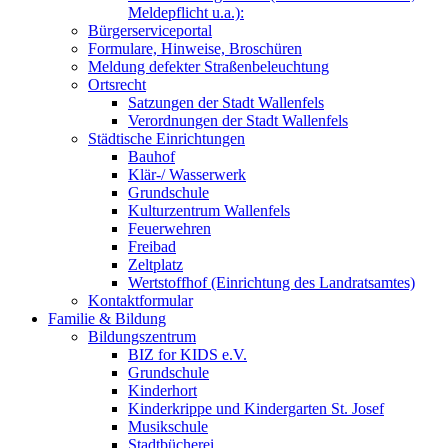
Meldepflicht u.a.):
Bürgerserviceportal
Formulare, Hinweise, Broschüren
Meldung defekter Straßenbeleuchtung
Ortsrecht
Satzungen der Stadt Wallenfels
Verordnungen der Stadt Wallenfels
Städtische Einrichtungen
Bauhof
Klär-/ Wasserwerk
Grundschule
Kulturzentrum Wallenfels
Feuerwehren
Freibad
Zeltplatz
Wertstoffhof (Einrichtung des Landratsamtes)
Kontaktformular
Familie & Bildung
Bildungszentrum
BIZ for KIDS e.V.
Grundschule
Kinderhort
Kinderkrippe und Kindergarten St. Josef
Musikschule
Stadtbücherei