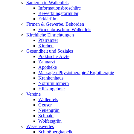
Sanieren in Wallenfels
Informationsbroschüre
Bewerbungsformular
Erklärfilm
Firmen & Gewerbe, Behörden
Firmenbroschüre Wallenfels
Kirchliche Einrichtungen
Pfarrämter
Kirchen
Gesundheit und Soziales
Praktische Ärzte
Zahnarzt
Apotheke
Massage / Physiotherapie / Ergotherapie
Krankenhaus
Notrufnummern
Hilfsangebote
Vereine
Wallenfels
Geuser
Neuengrün
Schnaid
Wolfersgrün
Wissenswertes
Schloßbergkapelle