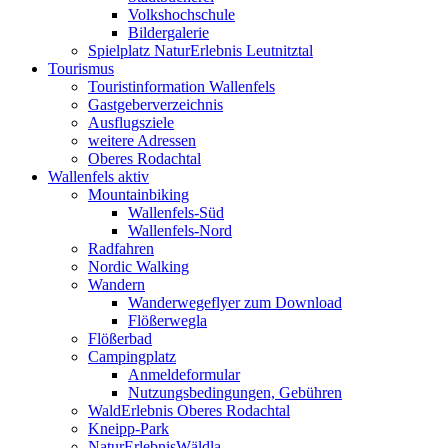
Volkshochschule
Bildergalerie
Spielplatz NaturErlebnis Leutnitztal
Tourismus
Touristinformation Wallenfels
Gastgeberverzeichnis
Ausflugsziele
weitere Adressen
Oberes Rodachtal
Wallenfels aktiv
Mountainbiking
Wallenfels-Süd
Wallenfels-Nord
Radfahren
Nordic Walking
Wandern
Wanderwegeflyer zum Download
Flößerwegla
Flößerbad
Campingplatz
Anmeldeformular
Nutzungsbedingungen, Gebühren
WaldErlebnis Oberes Rodachtal
Kneipp-Park
NaturErlebnisWäldla