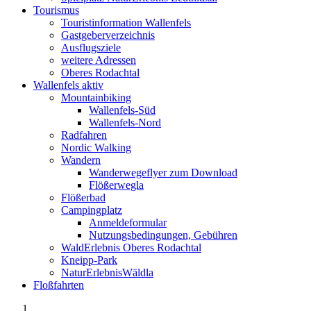
Tourismus
Touristinformation Wallenfels
Gastgeberverzeichnis
Ausflugsziele
weitere Adressen
Oberes Rodachtal
Wallenfels aktiv
Mountainbiking
Wallenfels-Süd
Wallenfels-Nord
Radfahren
Nordic Walking
Wandern
Wanderwegeflyer zum Download
Flößerwegla
Flößerbad
Campingplatz
Anmeldeformular
Nutzungsbedingungen, Gebühren
WaldErlebnis Oberes Rodachtal
Kneipp-Park
NaturErlebnisWäldla
Floßfahrten