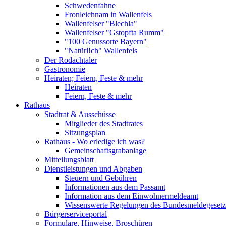
Schwedenfahne
Fronleichnam in Wallenfels
Wallenfelser "Blechla"
Wallenfelser "Gstopfta Rumm"
"100 Genussorte Bayern"
"Natürl!ch" Wallenfels
Der Rodachtaler
Gastronomie
Heiraten; Feiern, Feste & mehr
Heiraten
Feiern, Feste & mehr
Rathaus
Stadtrat & Ausschüsse
Mitglieder des Stadtrates
Sitzungsplan
Rathaus - Wo erledige ich was?
Gemeinschaftsgrabanlage
Mitteilungsblatt
Dienstleistungen und Abgaben
Steuern und Gebühren
Informationen aus dem Passamt
Information aus dem Einwohnermeldeamt
Wissenswerte Regelungen des Bundesmeldegesetzes
Bürgerserviceportal
Formulare, Hinweise, Broschüren