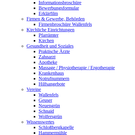
Informationsbroschüre
Bewerbungsformular
Erklärfilm
Firmen & Gewerbe, Behörden
Firmenbroschüre Wallenfels
Kirchliche Einrichtungen
Pfarrämter
Kirchen
Gesundheit und Soziales
Praktische Ärzte
Zahnarzt
Apotheke
Massage / Physiotherapie / Ergotherapie
Krankenhaus
Notrufnummern
Hilfsangebote
Vereine
Wallenfels
Geuser
Neuengrün
Schnaid
Wolfersgrün
Wissenswertes
Schloßbergkapelle
Hammermühle