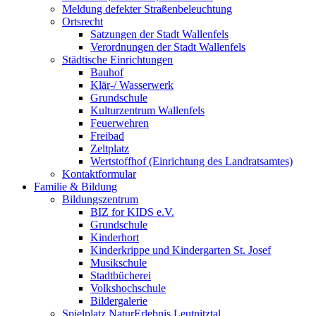
Meldung defekter Straßenbeleuchtung
Ortsrecht
Satzungen der Stadt Wallenfels
Verordnungen der Stadt Wallenfels
Städtische Einrichtungen
Bauhof
Klär-/ Wasserwerk
Grundschule
Kulturzentrum Wallenfels
Feuerwehren
Freibad
Zeltplatz
Wertstoffhof (Einrichtung des Landratsamtes)
Kontaktformular
Familie & Bildung
Bildungszentrum
BIZ for KIDS e.V.
Grundschule
Kinderhort
Kinderkrippe und Kindergarten St. Josef
Musikschule
Stadtbücherei
Volkshochschule
Bildergalerie
Spielplatz NaturErlebnis Leutnitztal