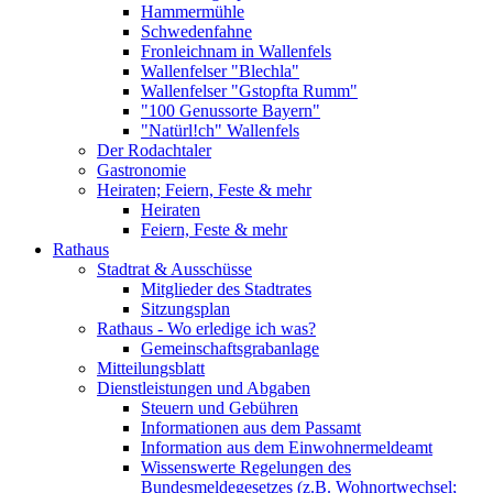
Hammermühle
Schwedenfahne
Fronleichnam in Wallenfels
Wallenfelser "Blechla"
Wallenfelser "Gstopfta Rumm"
"100 Genussorte Bayern"
"Natürl!ch" Wallenfels
Der Rodachtaler
Gastronomie
Heiraten; Feiern, Feste & mehr
Heiraten
Feiern, Feste & mehr
Rathaus
Stadtrat & Ausschüsse
Mitglieder des Stadtrates
Sitzungsplan
Rathaus - Wo erledige ich was?
Gemeinschaftsgrabanlage
Mitteilungsblatt
Dienstleistungen und Abgaben
Steuern und Gebühren
Informationen aus dem Passamt
Information aus dem Einwohnermeldeamt
Wissenswerte Regelungen des
Bundesmeldegesetzes (z.B. Wohnortwechsel;