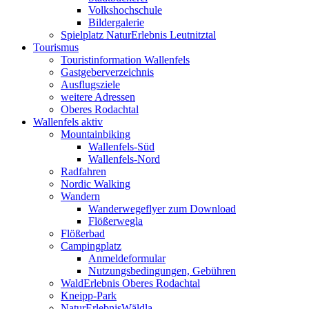
Volkshochschule
Bildergalerie
Spielplatz NaturErlebnis Leutnitztal
Tourismus
Touristinformation Wallenfels
Gastgeberverzeichnis
Ausflugsziele
weitere Adressen
Oberes Rodachtal
Wallenfels aktiv
Mountainbiking
Wallenfels-Süd
Wallenfels-Nord
Radfahren
Nordic Walking
Wandern
Wanderwegeflyer zum Download
Flößerwegla
Flößerbad
Campingplatz
Anmeldeformular
Nutzungsbedingungen, Gebühren
WaldErlebnis Oberes Rodachtal
Kneipp-Park
NaturErlebnisWäldla