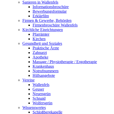
Sanieren in Wallenfels
Informationsbroschüre
Bewerbungsformular
Erklärfilm
Firmen & Gewerbe, Behörden
Firmenbroschüre Wallenfels
Kirchliche Einrichtungen
Pfarrämter
Kirchen
Gesundheit und Soziales
Praktische Ärzte
Zahnarzt
Apotheke
Massage / Physiotherapie / Ergotherapie
Krankenhaus
Notrufnummern
Hilfsangebote
Vereine
Wallenfels
Geuser
Neuengrün
Schnaid
Wolfersgrün
Wissenswertes
Schloßbergkapelle