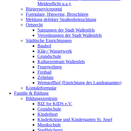
Meldepflicht u.a.):
Bürgerserviceportal
Formulare, Hinweise, Broschüren
Meldung defekter Straßenbeleuchtung
Ortsrecht
Satzungen der Stadt Wallenfels
Verordnungen der Stadt Wallenfels
Städtische Einrichtungen
Bauhof
Klär-/ Wasserwerk
Grundschule
Kulturzentrum Wallenfels
Feuerwehren
Freibad
Zeltplatz
Wertstoffhof (Einrichtung des Landratsamtes)
Kontaktformular
Familie & Bildung
Bildungszentrum
BIZ for KIDS e.V.
Grundschule
Kinderhort
Kinderkrippe und Kindergarten St. Josef
Musikschule
Stadtbücherei