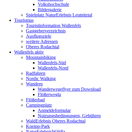
Volkshochschule
Bildergalerie
Spielplatz NaturErlebnis Leutnitztal
Tourismus
Touristinformation Wallenfels
Gastgeberverzeichnis
Ausflugsziele
weitere Adressen
Oberes Rodachtal
Wallenfels aktiv
Mountainbiking
Wallenfels-Süd
Wallenfels-Nord
Radfahren
Nordic Walking
Wandern
Wanderwegeflyer zum Download
Flößerwegla
Flößerbad
Campingplatz
Anmeldeformular
Nutzungsbedingungen, Gebühren
WaldErlebnis Oberes Rodachtal
Kneipp-Park
NaturErlebnisWäldla