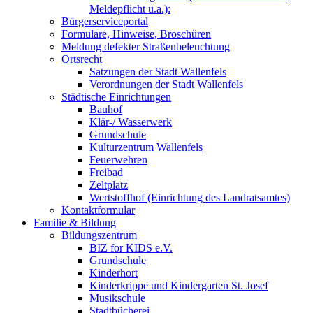
Meldepflicht u.a.):
Bürgerserviceportal
Formulare, Hinweise, Broschüren
Meldung defekter Straßenbeleuchtung
Ortsrecht
Satzungen der Stadt Wallenfels
Verordnungen der Stadt Wallenfels
Städtische Einrichtungen
Bauhof
Klär-/ Wasserwerk
Grundschule
Kulturzentrum Wallenfels
Feuerwehren
Freibad
Zeltplatz
Wertstoffhof (Einrichtung des Landratsamtes)
Kontaktformular
Familie & Bildung
Bildungszentrum
BIZ for KIDS e.V.
Grundschule
Kinderhort
Kinderkrippe und Kindergarten St. Josef
Musikschule
Stadtbücherei