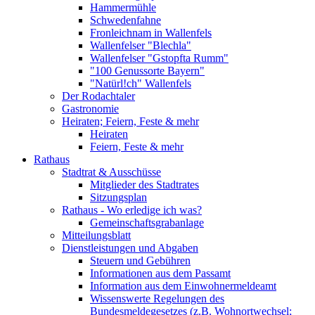
Hammermühle
Schwedenfahne
Fronleichnam in Wallenfels
Wallenfelser "Blechla"
Wallenfelser "Gstopfta Rumm"
"100 Genussorte Bayern"
"Natürl!ch" Wallenfels
Der Rodachtaler
Gastronomie
Heiraten; Feiern, Feste & mehr
Heiraten
Feiern, Feste & mehr
Rathaus
Stadtrat & Ausschüsse
Mitglieder des Stadtrates
Sitzungsplan
Rathaus - Wo erledige ich was?
Gemeinschaftsgrabanlage
Mitteilungsblatt
Dienstleistungen und Abgaben
Steuern und Gebühren
Informationen aus dem Passamt
Information aus dem Einwohnermeldeamt
Wissenswerte Regelungen des
Bundesmeldegesetzes (z.B. Wohnortwechsel;