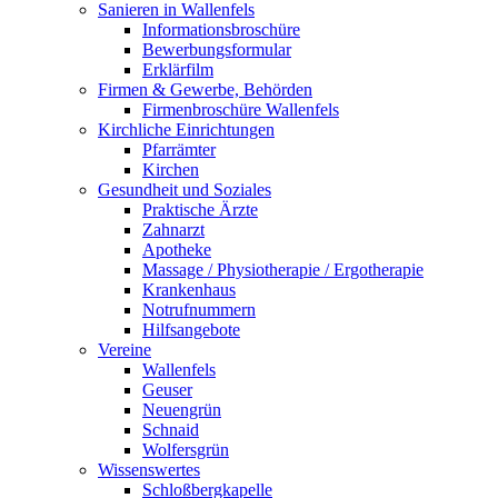
Sanieren in Wallenfels
Informationsbroschüre
Bewerbungsformular
Erklärfilm
Firmen & Gewerbe, Behörden
Firmenbroschüre Wallenfels
Kirchliche Einrichtungen
Pfarrämter
Kirchen
Gesundheit und Soziales
Praktische Ärzte
Zahnarzt
Apotheke
Massage / Physiotherapie / Ergotherapie
Krankenhaus
Notrufnummern
Hilfsangebote
Vereine
Wallenfels
Geuser
Neuengrün
Schnaid
Wolfersgrün
Wissenswertes
Schloßbergkapelle