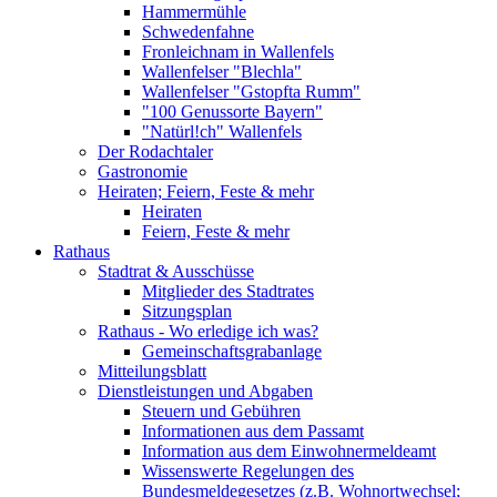
Hammermühle
Schwedenfahne
Fronleichnam in Wallenfels
Wallenfelser "Blechla"
Wallenfelser "Gstopfta Rumm"
"100 Genussorte Bayern"
"Natürl!ch" Wallenfels
Der Rodachtaler
Gastronomie
Heiraten; Feiern, Feste & mehr
Heiraten
Feiern, Feste & mehr
Rathaus
Stadtrat & Ausschüsse
Mitglieder des Stadtrates
Sitzungsplan
Rathaus - Wo erledige ich was?
Gemeinschaftsgrabanlage
Mitteilungsblatt
Dienstleistungen und Abgaben
Steuern und Gebühren
Informationen aus dem Passamt
Information aus dem Einwohnermeldeamt
Wissenswerte Regelungen des
Bundesmeldegesetzes (z.B. Wohnortwechsel;