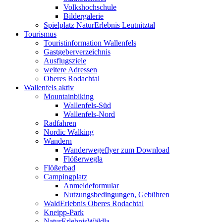
Volkshochschule
Bildergalerie
Spielplatz NaturErlebnis Leutnitztal
Tourismus
Touristinformation Wallenfels
Gastgeberverzeichnis
Ausflugsziele
weitere Adressen
Oberes Rodachtal
Wallenfels aktiv
Mountainbiking
Wallenfels-Süd
Wallenfels-Nord
Radfahren
Nordic Walking
Wandern
Wanderwegeflyer zum Download
Flößerwegla
Flößerbad
Campingplatz
Anmeldeformular
Nutzungsbedingungen, Gebühren
WaldErlebnis Oberes Rodachtal
Kneipp-Park
NaturErlebnisWäldla