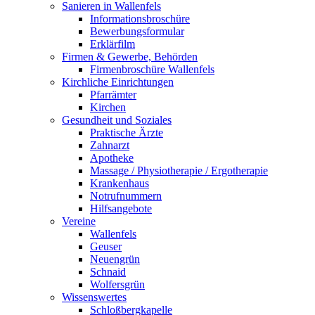
Sanieren in Wallenfels
Informationsbroschüre
Bewerbungsformular
Erklärfilm
Firmen & Gewerbe, Behörden
Firmenbroschüre Wallenfels
Kirchliche Einrichtungen
Pfarrämter
Kirchen
Gesundheit und Soziales
Praktische Ärzte
Zahnarzt
Apotheke
Massage / Physiotherapie / Ergotherapie
Krankenhaus
Notrufnummern
Hilfsangebote
Vereine
Wallenfels
Geuser
Neuengrün
Schnaid
Wolfersgrün
Wissenswertes
Schloßbergkapelle