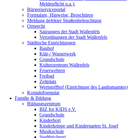
Meldepflicht u.a.):
Bürgerserviceportal
Formulare, Hinweise, Broschüren
Meldung defekter Straßenbeleuchtung
Ortsrecht
Satzungen der Stadt Wallenfels
Verordnungen der Stadt Wallenfels
Städtische Einrichtungen
Bauhof
Klär-/ Wasserwerk
Grundschule
Kulturzentrum Wallenfels
Feuerwehren
Freibad
Zeltplatz
Wertstoffhof (Einrichtung des Landratsamtes)
Kontaktformular
Familie & Bildung
Bildungszentrum
BIZ for KIDS e.V.
Grundschule
Kinderhort
Kinderkrippe und Kindergarten St. Josef
Musikschule
Stadtbücherei