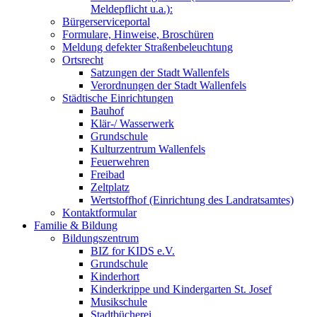
Meldepflicht u.a.):
Bürgerserviceportal
Formulare, Hinweise, Broschüren
Meldung defekter Straßenbeleuchtung
Ortsrecht
Satzungen der Stadt Wallenfels
Verordnungen der Stadt Wallenfels
Städtische Einrichtungen
Bauhof
Klär-/ Wasserwerk
Grundschule
Kulturzentrum Wallenfels
Feuerwehren
Freibad
Zeltplatz
Wertstoffhof (Einrichtung des Landratsamtes)
Kontaktformular
Familie & Bildung
Bildungszentrum
BIZ for KIDS e.V.
Grundschule
Kinderhort
Kinderkrippe und Kindergarten St. Josef
Musikschule
Stadtbücherei