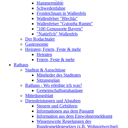
Hammermühle
Schwedenfahne
Fronleichnam in Wallenfels
Wallenfelser "Blechla"
Wallenfelser "Gstopfta Rumm"
"100 Genussorte Bayern"
"Natürl!ch" Wallenfels
Der Rodachtaler
Gastronomie
Heiraten; Feiern, Feste & mehr
Heiraten
Feiern, Feste & mehr
Rathaus
Stadtrat & Ausschüsse
Mitglieder des Stadtrates
Sitzungsplan
Rathaus - Wo erledige ich was?
Gemeinschaftsgrabanlage
Mitteilungsblatt
Dienstleistungen und Abgaben
Steuern und Gebühren
Informationen aus dem Passamt
Information aus dem Einwohnermeldeamt
Wissenswerte Regelungen des
Bundesmeldegesetzes (z.B. Wohnortwechsel;