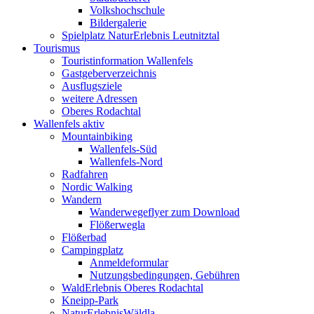
Volkshochschule
Bildergalerie
Spielplatz NaturErlebnis Leutnitztal
Tourismus
Touristinformation Wallenfels
Gastgeberverzeichnis
Ausflugsziele
weitere Adressen
Oberes Rodachtal
Wallenfels aktiv
Mountainbiking
Wallenfels-Süd
Wallenfels-Nord
Radfahren
Nordic Walking
Wandern
Wanderwegeflyer zum Download
Flößerwegla
Flößerbad
Campingplatz
Anmeldeformular
Nutzungsbedingungen, Gebühren
WaldErlebnis Oberes Rodachtal
Kneipp-Park
NaturErlebnisWäldla