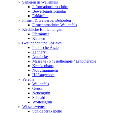
Sanieren in Wallenfels
Informationsbroschüre
Bewerbungsformular
Erklärfilm
Firmen & Gewerbe, Behörden
Firmenbroschüre Wallenfels
Kirchliche Einrichtungen
Pfarrämter
Kirchen
Gesundheit und Soziales
Praktische Ärzte
Zahnarzt
Apotheke
Massage / Physiotherapie / Ergotherapie
Krankenhaus
Notrufnummern
Hilfsangebote
Vereine
Wallenfels
Geuser
Neuengrün
Schnaid
Wolfersgrün
Wissenswertes
Schloßbergkapelle