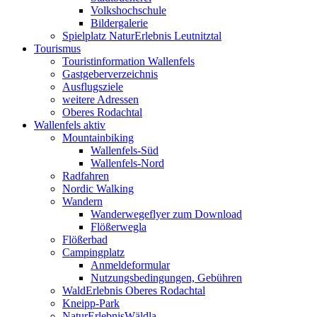
Volkshochschule
Bildergalerie
Spielplatz NaturErlebnis Leutnitztal
Tourismus
Touristinformation Wallenfels
Gastgeberverzeichnis
Ausflugsziele
weitere Adressen
Oberes Rodachtal
Wallenfels aktiv
Mountainbiking
Wallenfels-Süd
Wallenfels-Nord
Radfahren
Nordic Walking
Wandern
Wanderwegeflyer zum Download
Flößerwegla
Flößerbad
Campingplatz
Anmeldeformular
Nutzungsbedingungen, Gebühren
WaldErlebnis Oberes Rodachtal
Kneipp-Park
NaturErlebnisWäldla