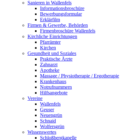
Sanieren in Wallenfels
Informationsbroschüre
Bewerbungsformular
Erklärfilm
Firmen & Gewerbe, Behörden
Firmenbroschüre Wallenfels
Kirchliche Einrichtungen
Pfarrämter
Kirchen
Gesundheit und Soziales
Praktische Ärzte
Zahnarzt
Apotheke
Massage / Physiotherapie / Ergotherapie
Krankenhaus
Notrufnummern
Hilfsangebote
Vereine
Wallenfels
Geuser
Neuengrün
Schnaid
Wolfersgrün
Wissenswertes
Schloßbergkapelle