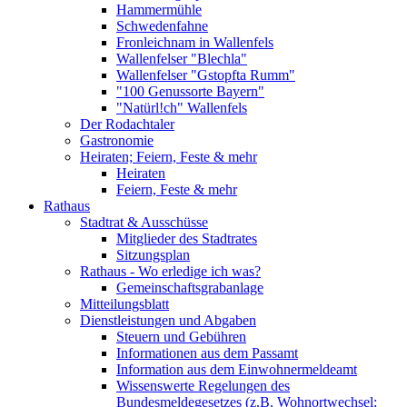
Hammermühle
Schwedenfahne
Fronleichnam in Wallenfels
Wallenfelser "Blechla"
Wallenfelser "Gstopfta Rumm"
"100 Genussorte Bayern"
"Natürl!ch" Wallenfels
Der Rodachtaler
Gastronomie
Heiraten; Feiern, Feste & mehr
Heiraten
Feiern, Feste & mehr
Rathaus
Stadtrat & Ausschüsse
Mitglieder des Stadtrates
Sitzungsplan
Rathaus - Wo erledige ich was?
Gemeinschaftsgrabanlage
Mitteilungsblatt
Dienstleistungen und Abgaben
Steuern und Gebühren
Informationen aus dem Passamt
Information aus dem Einwohnermeldeamt
Wissenswerte Regelungen des
Bundesmeldegesetzes (z.B. Wohnortwechsel;