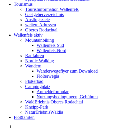
Tourismus
Touristinformation Wallenfels
Gastgeberverzeichnis
Ausflugsziele
weitere Adressen
Oberes Rodachtal
Wallenfels aktiv
Mountainbiking
Wallenfels-Süd
Wallenfels-Nord
Radfahren
Nordic Walking
Wandern
Wanderwegeflyer zum Download
Flößerwegla
Flößerbad
Campingplatz
Anmeldeformular
Nutzungsbedingungen, Gebühren
WaldErlebnis Oberes Rodachtal
Kneipp-Park
NaturErlebnisWäldla
Floßfahrten