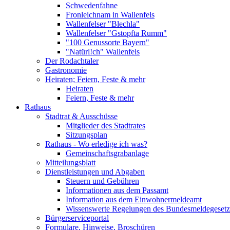
Schwedenfahne
Fronleichnam in Wallenfels
Wallenfelser "Blechla"
Wallenfelser "Gstopfta Rumm"
"100 Genussorte Bayern"
"Natürl!ch" Wallenfels
Der Rodachtaler
Gastronomie
Heiraten; Feiern, Feste & mehr
Heiraten
Feiern, Feste & mehr
Rathaus
Stadtrat & Ausschüsse
Mitglieder des Stadtrates
Sitzungsplan
Rathaus - Wo erledige ich was?
Gemeinschaftsgrabanlage
Mitteilungsblatt
Dienstleistungen und Abgaben
Steuern und Gebühren
Informationen aus dem Passamt
Information aus dem Einwohnermeldeamt
Wissenswerte Regelungen des Bundesmeldegesetzes
Bürgerserviceportal
Formulare, Hinweise, Broschüren