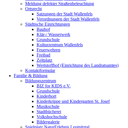
Meldung defekter Straßenbeleuchtung
Ortsrecht
Satzungen der Stadt Wallenfels
Verordnungen der Stadt Wallenfels
Städtische Einrichtungen
Bauhof
Klär-/ Wasserwerk
Grundschule
Kulturzentrum Wallenfels
Feuerwehren
Freibad
Zeltplatz
Wertstoffhof (Einrichtung des Landratsamtes)
Kontaktformular
Familie & Bildung
Bildungszentrum
BIZ for KIDS e.V.
Grundschule
Kinderhort
Kinderkrippe und Kindergarten St. Josef
Musikschule
Stadtbücherei
Volkshochschule
Bildergalerie
Spielplatz NaturErlebnis Leutnitztal