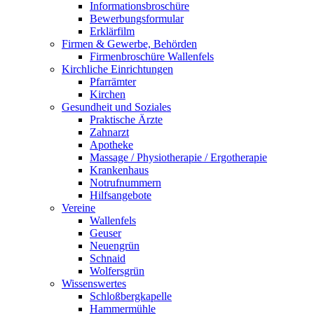
Informationsbroschüre
Bewerbungsformular
Erklärfilm
Firmen & Gewerbe, Behörden
Firmenbroschüre Wallenfels
Kirchliche Einrichtungen
Pfarrämter
Kirchen
Gesundheit und Soziales
Praktische Ärzte
Zahnarzt
Apotheke
Massage / Physiotherapie / Ergotherapie
Krankenhaus
Notrufnummern
Hilfsangebote
Vereine
Wallenfels
Geuser
Neuengrün
Schnaid
Wolfersgrün
Wissenswertes
Schloßbergkapelle
Hammermühle