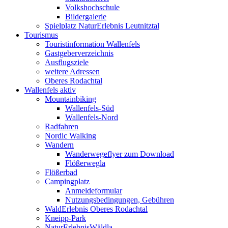
Volkshochschule
Bildergalerie
Spielplatz NaturErlebnis Leutnitztal
Tourismus
Touristinformation Wallenfels
Gastgeberverzeichnis
Ausflugsziele
weitere Adressen
Oberes Rodachtal
Wallenfels aktiv
Mountainbiking
Wallenfels-Süd
Wallenfels-Nord
Radfahren
Nordic Walking
Wandern
Wanderwegeflyer zum Download
Flößerwegla
Flößerbad
Campingplatz
Anmeldeformular
Nutzungsbedingungen, Gebühren
WaldErlebnis Oberes Rodachtal
Kneipp-Park
NaturErlebnisWäldla