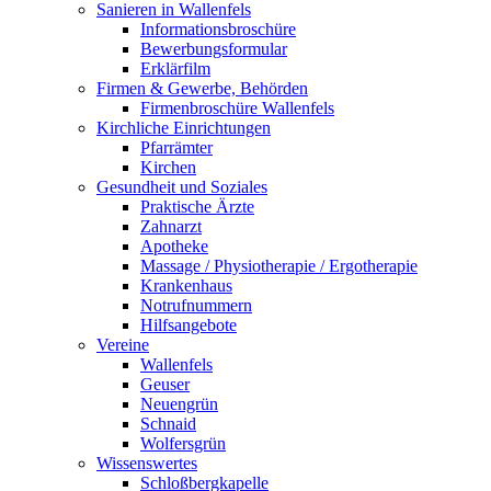
Sanieren in Wallenfels
Informationsbroschüre
Bewerbungsformular
Erklärfilm
Firmen & Gewerbe, Behörden
Firmenbroschüre Wallenfels
Kirchliche Einrichtungen
Pfarrämter
Kirchen
Gesundheit und Soziales
Praktische Ärzte
Zahnarzt
Apotheke
Massage / Physiotherapie / Ergotherapie
Krankenhaus
Notrufnummern
Hilfsangebote
Vereine
Wallenfels
Geuser
Neuengrün
Schnaid
Wolfersgrün
Wissenswertes
Schloßbergkapelle