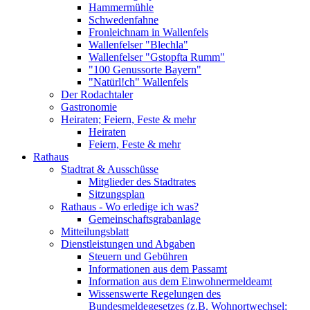
Hammermühle
Schwedenfahne
Fronleichnam in Wallenfels
Wallenfelser "Blechla"
Wallenfelser "Gstopfta Rumm"
"100 Genussorte Bayern"
"Natürl!ch" Wallenfels
Der Rodachtaler
Gastronomie
Heiraten; Feiern, Feste & mehr
Heiraten
Feiern, Feste & mehr
Rathaus
Stadtrat & Ausschüsse
Mitglieder des Stadtrates
Sitzungsplan
Rathaus - Wo erledige ich was?
Gemeinschaftsgrabanlage
Mitteilungsblatt
Dienstleistungen und Abgaben
Steuern und Gebühren
Informationen aus dem Passamt
Information aus dem Einwohnermeldeamt
Wissenswerte Regelungen des
Bundesmeldegesetzes (z.B. Wohnortwechsel;