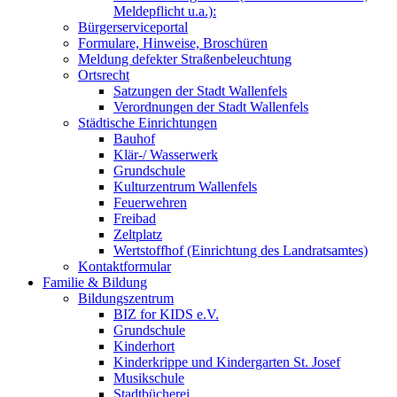
Meldepflicht u.a.):
Bürgerserviceportal
Formulare, Hinweise, Broschüren
Meldung defekter Straßenbeleuchtung
Ortsrecht
Satzungen der Stadt Wallenfels
Verordnungen der Stadt Wallenfels
Städtische Einrichtungen
Bauhof
Klär-/ Wasserwerk
Grundschule
Kulturzentrum Wallenfels
Feuerwehren
Freibad
Zeltplatz
Wertstoffhof (Einrichtung des Landratsamtes)
Kontaktformular
Familie & Bildung
Bildungszentrum
BIZ for KIDS e.V.
Grundschule
Kinderhort
Kinderkrippe und Kindergarten St. Josef
Musikschule
Stadtbücherei