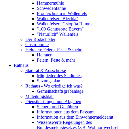
Hammermühle
Schwedenfahne
Fronleichnam in Wallenfels
Wallenfelser "Blechla"
Wallenfelser "Gstopfta Rumm"
"100 Genussorte Bayern"
"Natürl!ch" Wallenfels
Der Rodachtaler
Gastronomie
Heiraten; Feiern, Feste & mehr
Heiraten
Feiern, Feste & mehr
Rathaus
Stadtrat & Ausschüsse
Mitglieder des Stadtrates
Sitzungsplan
Rathaus - Wo erledige ich was?
Gemeinschaftsgrabanlage
Mitteilungsblatt
Dienstleistungen und Abgaben
Steuern und Gebühren
Informationen aus dem Passamt
Information aus dem Einwohnermeldeamt
Wissenswerte Regelungen des
Bundesmeldegesetzes (z.B. Wohnortwechsel;