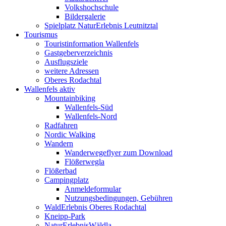
Volkshochschule
Bildergalerie
Spielplatz NaturErlebnis Leutnitztal
Tourismus
Touristinformation Wallenfels
Gastgeberverzeichnis
Ausflugsziele
weitere Adressen
Oberes Rodachtal
Wallenfels aktiv
Mountainbiking
Wallenfels-Süd
Wallenfels-Nord
Radfahren
Nordic Walking
Wandern
Wanderwegeflyer zum Download
Flößerwegla
Flößerbad
Campingplatz
Anmeldeformular
Nutzungsbedingungen, Gebühren
WaldErlebnis Oberes Rodachtal
Kneipp-Park
NaturErlebnisWäldla