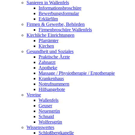
Sanieren in Wallenfels
Informationsbroschüre
Bewerbungsformular
Erklärfilm
Firmen & Gewerbe, Behörden
Firmenbroschüre Wallenfels
Kirchliche Einrichtungen
Pfarrämter
Kirchen
Gesundheit und Soziales
Praktische Ärzte
Zahnarzt
Apotheke
Massage / Physiotherapie / Ergotherapie
Krankenhaus
Notrufnummern
Hilfsangebote
Vereine
Wallenfels
Geuser
Neuengrün
Schnaid
Wolfersgrün
Wissenswertes
Schloßbergkapelle