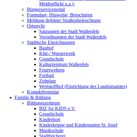
Meldepflicht u.a.):
Bürgerserviceportal
Formulare, Hinweise, Broschüren
Meldung defekter Straßenbeleuchtung
Ortsrecht
Satzungen der Stadt Wallenfels
Verordnungen der Stadt Wallenfels
Städtische Einrichtungen
Bauhof
Klär-/ Wasserwerk
Grundschule
Kulturzentrum Wallenfels
Feuerwehren
Freibad
Zeltplatz
Wertstoffhof (Einrichtung des Landratsamtes)
Kontaktformular
Familie & Bildung
Bildungszentrum
BIZ for KIDS e.V.
Grundschule
Kinderhort
Kinderkrippe und Kindergarten St. Josef
Musikschule
Stadtbücherei