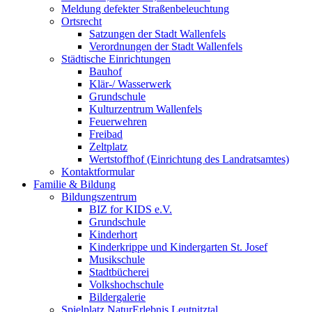
Meldung defekter Straßenbeleuchtung
Ortsrecht
Satzungen der Stadt Wallenfels
Verordnungen der Stadt Wallenfels
Städtische Einrichtungen
Bauhof
Klär-/ Wasserwerk
Grundschule
Kulturzentrum Wallenfels
Feuerwehren
Freibad
Zeltplatz
Wertstoffhof (Einrichtung des Landratsamtes)
Kontaktformular
Familie & Bildung
Bildungszentrum
BIZ for KIDS e.V.
Grundschule
Kinderhort
Kinderkrippe und Kindergarten St. Josef
Musikschule
Stadtbücherei
Volkshochschule
Bildergalerie
Spielplatz NaturErlebnis Leutnitztal