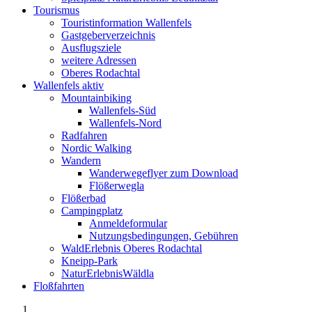
Tourismus
Touristinformation Wallenfels
Gastgeberverzeichnis
Ausflugsziele
weitere Adressen
Oberes Rodachtal
Wallenfels aktiv
Mountainbiking
Wallenfels-Süd
Wallenfels-Nord
Radfahren
Nordic Walking
Wandern
Wanderwegeflyer zum Download
Flößerwegla
Flößerbad
Campingplatz
Anmeldeformular
Nutzungsbedingungen, Gebühren
WaldErlebnis Oberes Rodachtal
Kneipp-Park
NaturErlebnisWäldla
Floßfahrten