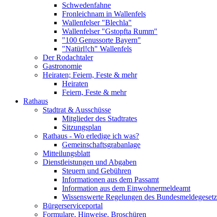
Schwedenfahne
Fronleichnam in Wallenfels
Wallenfelser "Blechla"
Wallenfelser "Gstopfta Rumm"
"100 Genussorte Bayern"
"Natürl!ch" Wallenfels
Der Rodachtaler
Gastronomie
Heiraten; Feiern, Feste & mehr
Heiraten
Feiern, Feste & mehr
Rathaus
Stadtrat & Ausschüsse
Mitglieder des Stadtrates
Sitzungsplan
Rathaus - Wo erledige ich was?
Gemeinschaftsgrabanlage
Mitteilungsblatt
Dienstleistungen und Abgaben
Steuern und Gebühren
Informationen aus dem Passamt
Information aus dem Einwohnermeldeamt
Wissenswerte Regelungen des Bundesmeldegesetzes
Bürgerserviceportal
Formulare, Hinweise, Broschüren