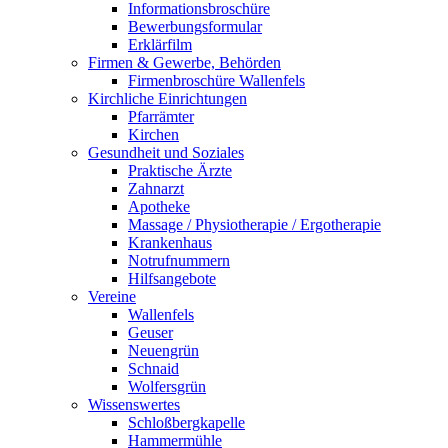
Informationsbroschüre
Bewerbungsformular
Erklärfilm
Firmen & Gewerbe, Behörden
Firmenbroschüre Wallenfels
Kirchliche Einrichtungen
Pfarrämter
Kirchen
Gesundheit und Soziales
Praktische Ärzte
Zahnarzt
Apotheke
Massage / Physiotherapie / Ergotherapie
Krankenhaus
Notrufnummern
Hilfsangebote
Vereine
Wallenfels
Geuser
Neuengrün
Schnaid
Wolfersgrün
Wissenswertes
Schloßbergkapelle
Hammermühle