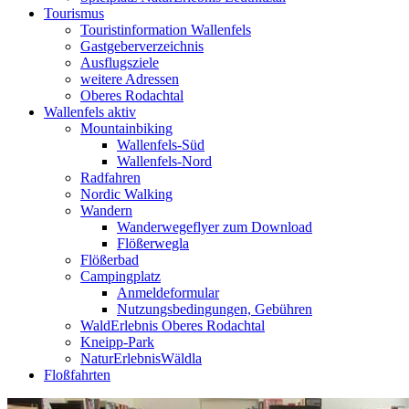
Tourismus
Touristinformation Wallenfels
Gastgeberverzeichnis
Ausflugsziele
weitere Adressen
Oberes Rodachtal
Wallenfels aktiv
Mountainbiking
Wallenfels-Süd
Wallenfels-Nord
Radfahren
Nordic Walking
Wandern
Wanderwegeflyer zum Download
Flößerwegla
Flößerbad
Campingplatz
Anmeldeformular
Nutzungsbedingungen, Gebühren
WaldErlebnis Oberes Rodachtal
Kneipp-Park
NaturErlebnisWäldla
Floßfahrten