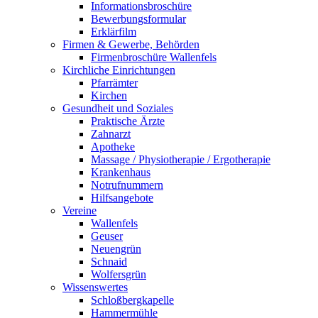
Informationsbroschüre
Bewerbungsformular
Erklärfilm
Firmen & Gewerbe, Behörden
Firmenbroschüre Wallenfels
Kirchliche Einrichtungen
Pfarrämter
Kirchen
Gesundheit und Soziales
Praktische Ärzte
Zahnarzt
Apotheke
Massage / Physiotherapie / Ergotherapie
Krankenhaus
Notrufnummern
Hilfsangebote
Vereine
Wallenfels
Geuser
Neuengrün
Schnaid
Wolfersgrün
Wissenswertes
Schloßbergkapelle
Hammermühle