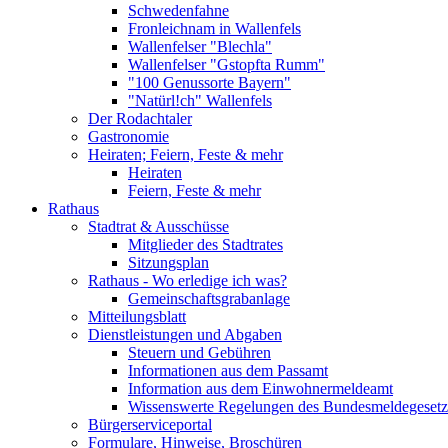
Schwedenfahne
Fronleichnam in Wallenfels
Wallenfelser "Blechla"
Wallenfelser "Gstopfta Rumm"
"100 Genussorte Bayern"
"Natürl!ch" Wallenfels
Der Rodachtaler
Gastronomie
Heiraten; Feiern, Feste & mehr
Heiraten
Feiern, Feste & mehr
Rathaus
Stadtrat & Ausschüsse
Mitglieder des Stadtrates
Sitzungsplan
Rathaus - Wo erledige ich was?
Gemeinschaftsgrabanlage
Mitteilungsblatt
Dienstleistungen und Abgaben
Steuern und Gebühren
Informationen aus dem Passamt
Information aus dem Einwohnermeldeamt
Wissenswerte Regelungen des Bundesmeldegesetzes
Bürgerserviceportal
Formulare, Hinweise, Broschüren