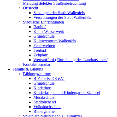
Meldung defekter Straßenbeleuchtung
Ortsrecht
Satzungen der Stadt Wallenfels
Verordnungen der Stadt Wallenfels
Städtische Einrichtungen
Bauhof
Klär-/ Wasserwerk
Grundschule
Kulturzentrum Wallenfels
Feuerwehren
Freibad
Zeltplatz
Wertstoffhof (Einrichtung des Landratsamtes)
Kontaktformular
Familie & Bildung
Bildungszentrum
BIZ for KIDS e.V.
Grundschule
Kinderhort
Kinderkrippe und Kindergarten St. Josef
Musikschule
Stadtbücherei
Volkshochschule
Bildergalerie
Spielplatz NaturErlebnis Leutnitztal