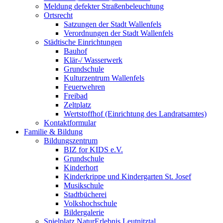
Meldung defekter Straßenbeleuchtung
Ortsrecht
Satzungen der Stadt Wallenfels
Verordnungen der Stadt Wallenfels
Städtische Einrichtungen
Bauhof
Klär-/ Wasserwerk
Grundschule
Kulturzentrum Wallenfels
Feuerwehren
Freibad
Zeltplatz
Wertstoffhof (Einrichtung des Landratsamtes)
Kontaktformular
Familie & Bildung
Bildungszentrum
BIZ for KIDS e.V.
Grundschule
Kinderhort
Kinderkrippe und Kindergarten St. Josef
Musikschule
Stadtbücherei
Volkshochschule
Bildergalerie
Spielplatz NaturErlebnis Leutnitztal