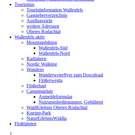
Tourismus
Touristinformation Wallenfels
Gastgeberverzeichnis
Ausflugsziele
weitere Adressen
Oberes Rodachtal
Wallenfels aktiv
Mountainbiking
Wallenfels-Süd
Wallenfels-Nord
Radfahren
Nordic Walking
Wandern
Wanderwegeflyer zum Download
Flößerwegla
Flößerbad
Campingplatz
Anmeldeformular
Nutzungsbedingungen, Gebühren
WaldErlebnis Oberes Rodachtal
Kneipp-Park
NaturErlebnisWäldla
Floßfahrten