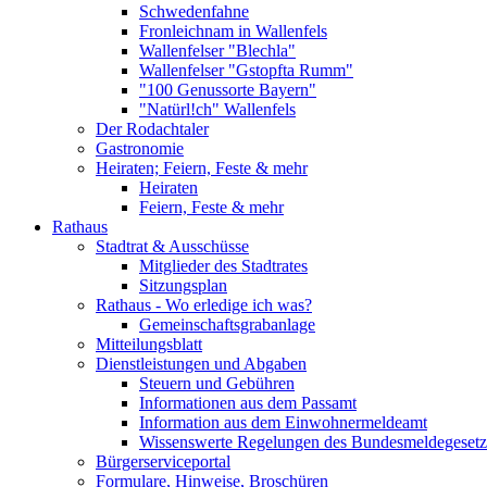
Schwedenfahne
Fronleichnam in Wallenfels
Wallenfelser "Blechla"
Wallenfelser "Gstopfta Rumm"
"100 Genussorte Bayern"
"Natürl!ch" Wallenfels
Der Rodachtaler
Gastronomie
Heiraten; Feiern, Feste & mehr
Heiraten
Feiern, Feste & mehr
Rathaus
Stadtrat & Ausschüsse
Mitglieder des Stadtrates
Sitzungsplan
Rathaus - Wo erledige ich was?
Gemeinschaftsgrabanlage
Mitteilungsblatt
Dienstleistungen und Abgaben
Steuern und Gebühren
Informationen aus dem Passamt
Information aus dem Einwohnermeldeamt
Wissenswerte Regelungen des Bundesmeldegesetzes
Bürgerserviceportal
Formulare, Hinweise, Broschüren