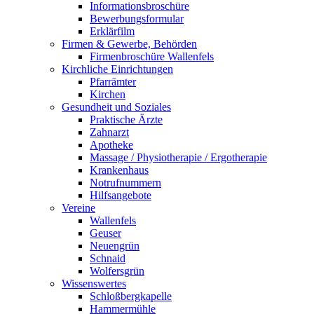
Informationsbroschüre
Bewerbungsformular
Erklärfilm
Firmen & Gewerbe, Behörden
Firmenbroschüre Wallenfels
Kirchliche Einrichtungen
Pfarrämter
Kirchen
Gesundheit und Soziales
Praktische Ärzte
Zahnarzt
Apotheke
Massage / Physiotherapie / Ergotherapie
Krankenhaus
Notrufnummern
Hilfsangebote
Vereine
Wallenfels
Geuser
Neuengrün
Schnaid
Wolfersgrün
Wissenswertes
Schloßbergkapelle
Hammermühle